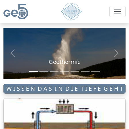
Grundwassererkundung
Geothermie
W I S S E N D A S I N D I E T I E F E G E H T